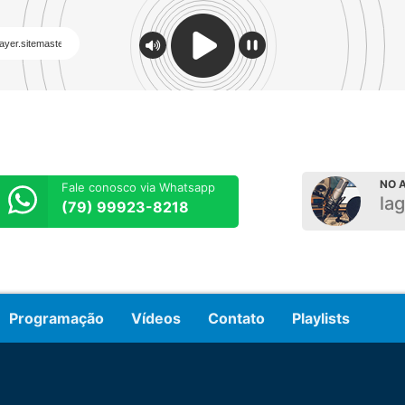
NO A
Fale conosco via Whatsapp
la
(79) 99923-8218
Programação
Vídeos
Contato
Playlists