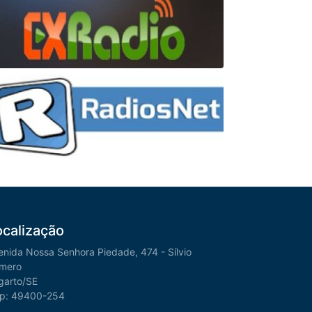
ocalização
enida Nossa Senhora Piedade, 474 - Sílvio
mero
garto/SE
p: 49400-254