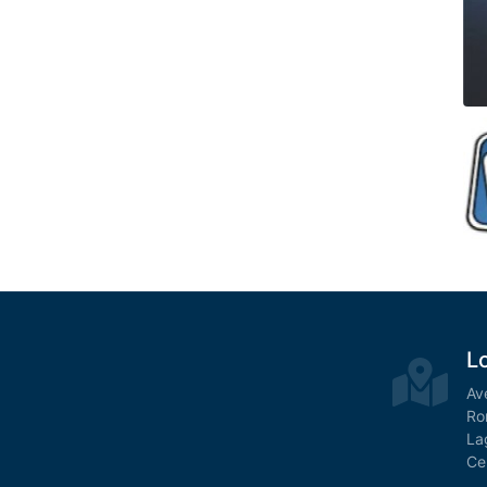
L
Av
Ro
La
Ce