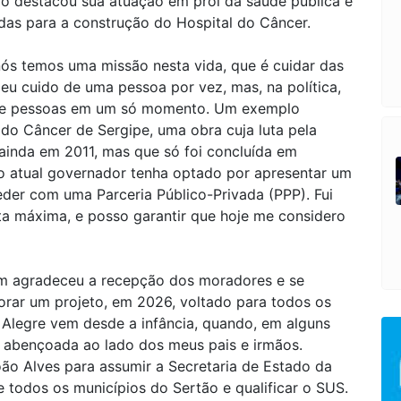
do destacou sua atuação em prol da saúde pública e
as para a construção do Hospital do Câncer.
 nós temos uma missão nesta vida, que é cuidar das
 eu cuido de uma pessoa por vez, mas, na política,
 de pessoas em um só momento. Um exemplo
 do Câncer de Sergipe, uma obra cuja luta pela
 ainda em 2011, mas que só foi concluída em
 atual governador tenha optado por apresentar um
eder com uma Parceria Público-Privada (PPP). Fui
ota máxima, e posso garantir que hoje me considero
im agradeceu a recepção dos moradores e se
orar um projeto, em 2026, voltado para todos os
Alegre vem desde a infância, quando, em alguns
 abençoada ao lado dos meus pais e irmãos.
ão Alves para assumir a Secretaria de Estado da
e todos os municípios do Sertão e qualificar o SUS.